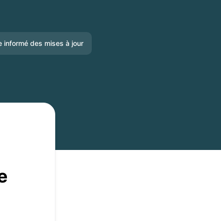
e informé des mises à jour
Email
Slack
Microsoft Teams
Chat Google
e
Webhook
RSS
Atom