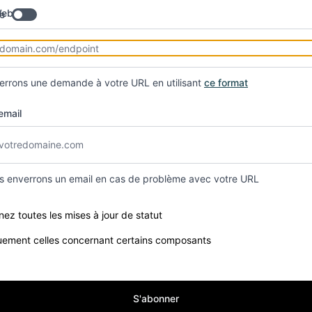
Webhook
e
rrons une demande à votre URL en utilisant
ce format
email
s enverrons un email en cas de problème avec votre URL
e components you want to receive updates for
ez toutes les mises à jour de statut
uement celles concernant certains composants
S'abonner