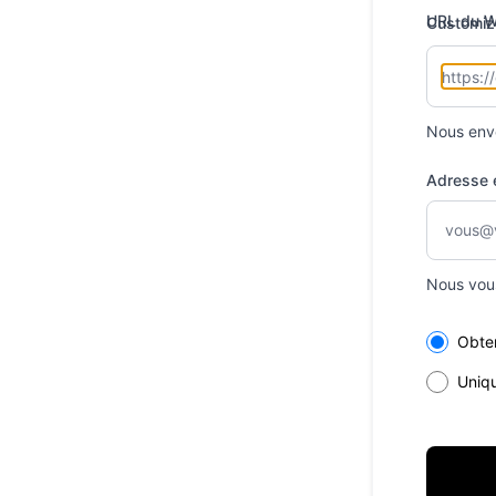
URL du 
Customiz
Nous enve
Adresse 
Nous vou
Select th
Obten
Uniq