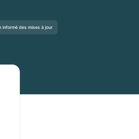
e informé des mises à jour
Email
Slack
Microsoft Teams
Chat Google
Webhook
RSS
Atom