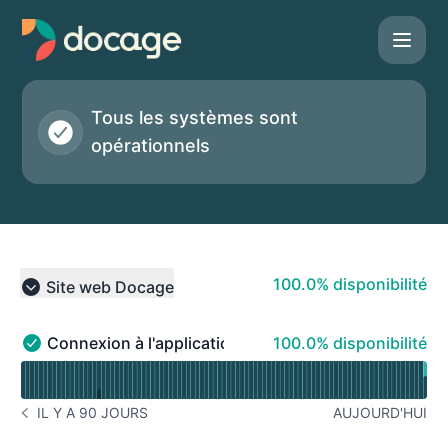
Docage - État des services
Tous les systèmes sont
opérationnels
100% - disponibilité
100.0% disponibilité
Site web Docage
Collapse group
100% - disponibilité
Connexion à l'application Docage
100.0% disponibilité
Connexion à l'application Docage - Opérationnel
Lire le graphique de disponibilité pour Connexion à l'ap
IL Y A 90 JOURS
AUJOURD'HUI
HISTORIQUE DES INCIDENTS IL Y A 90 JOURS