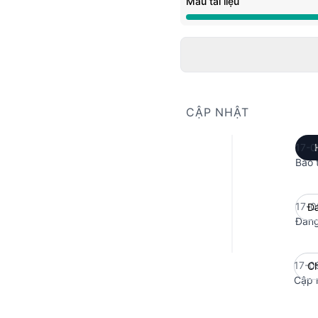
Mẫu tài liệu
Đang bảo trì từ 9:30 P
CẬP NHẬT
17-0
Bảo 
17-0
Đang
17-0
Ch
Cập 