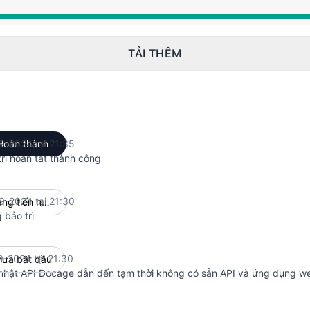
M đến 9:35 PM
TẢI THÊM
9-2024 tại 21:35
Hoàn thành
UTC
trì hoàn tất thành công
9-2024 tại 21:30
Đang tiến hành
UTC
 bảo trì
9-2024 tại 21:30
ưa bắt đầu
UTC
nhật API Docage dẫn đến tạm thời không có sẵn API và ứng dụng w