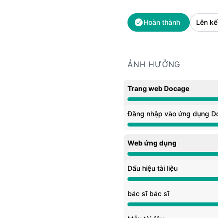
Hoàn thành
Lên kế
ẢNH HƯỞNG
Trang web Docage
Đang bảo trì từ 9:30 P
Đăng nhập vào ứng dụng D
Đang bảo trì từ 9:30 P
Web ứng dụng
Đang bảo trì từ 9:30 P
Dấu hiệu tài liệu
Đang bảo trì từ 9:30 P
bác sĩ bác sĩ
Đang bảo trì từ 9:30 P