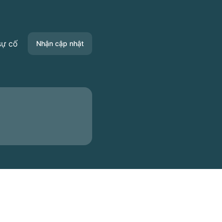
sự cố
Nhận cập nhật
Email
Slack
Microsoft Teams
Google Trò chuyện
Webhook
RSS
Atom