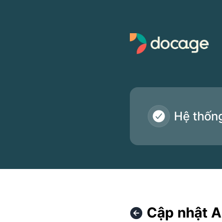
Docage - Cập nhật API tài liệu – Chi tiết bảo trì
Hệ thốn
Cập nhật AP