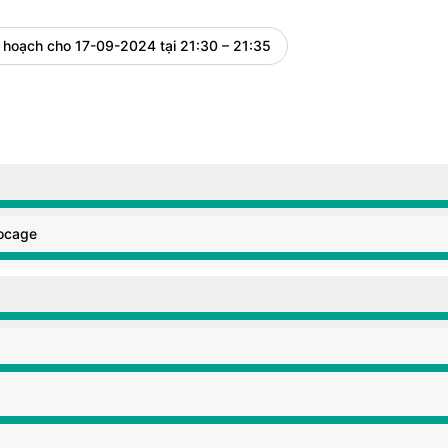
 hoạch cho
17-09-2024 tại 21:30 – 21:35
UTC
M đến 9:35 PM
ocage
M đến 9:35 PM
M đến 9:35 PM
M đến 9:35 PM
M đến 9:35 PM