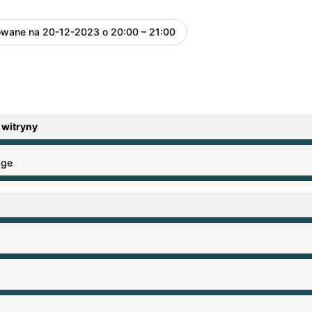
owane na
20-12-2023 o 20:00 – 21:00
UTC
 witryny
:00 PM do 12:00 AM
age
:00 PM do 12:00 AM
:00 PM do 12:00 AM
:00 PM do 12:00 AM
:00 PM do 12:00 AM