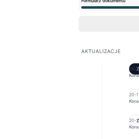
Formularz dokumentu
Przerwa techniczna z 8
AKTUALIZACJE
20-1
Z
Kons
20-1
Kons
20-1
Z
Kons