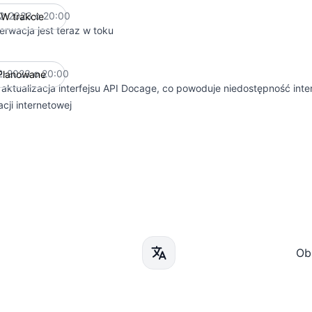
2-2023 o 20:00
W trakcie
UTC
erwacja jest teraz w toku
2-2023 o 20:00
Planowane
UTC
aktualizacja interfejsu API Docage, co powoduje niedostępność interf
acji internetowej
Ob