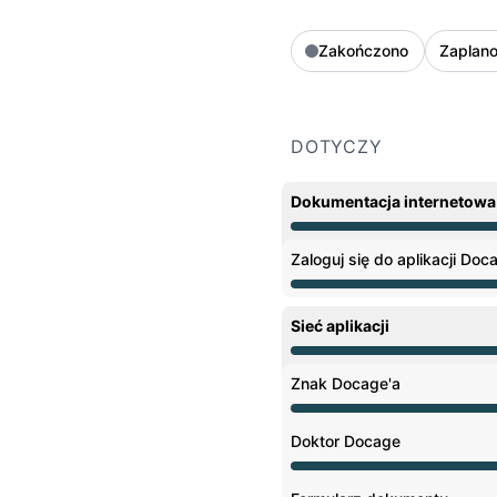
Zakończono
Zaplan
DOTYCZY
Dokumentacja internetowa
Przerwa techniczna z 8
Zaloguj się do aplikacji Doc
Przerwa techniczna z 8
Sieć aplikacji
Przerwa techniczna z 8
Znak Docage'a
Przerwa techniczna z 8
Doktor Docage
Przerwa techniczna z 8