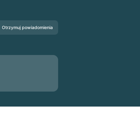
Otrzymuj powiadomienia
E-mail
Slack
Microsoft Teams
Czat Google
Webhook
RSS
Atom