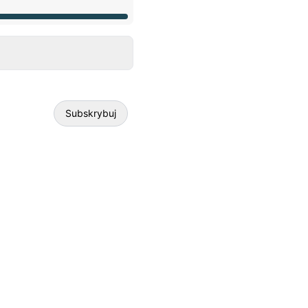
Subskrybuj
E-mail
Webhook
Add to calendar