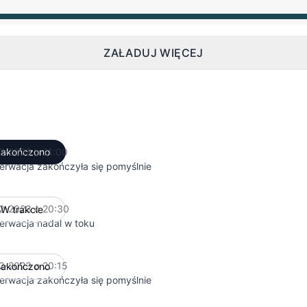
:00 PM do 12:00 AM
ZAŁADUJ WIĘCEJ
2-2023 o 21:00
akończono
UTC
erwacja zakończyła się pomyślnie
2-2023 o 20:30
W trakcie
UTC
erwacja nadal w toku
2-2023 o 20:15
akończono
UTC
erwacja zakończyła się pomyślnie