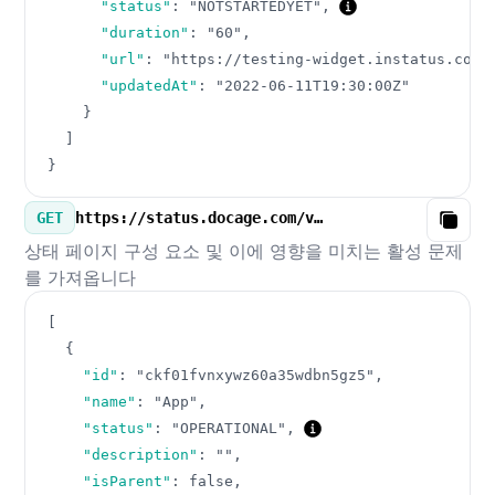
"status"
:
"NOTSTARTEDYET"
,
"duration"
:
"60"
,
"url"
:
"https://testing-widget.instatus.com/
"updatedAt"
:
"2022-06-11T19:30:00Z"
}
]
}
GET
https://status.docage.com/v3/components.json
Copy
상태 페이지 구성 요소 및 이에 영향을 미치는 활성 문제
를 가져옵니다
[
{
"id"
:
"ckf01fvnxywz60a35wdbn5gz5"
,
"name"
:
"App"
,
"status"
:
"OPERATIONAL"
,
"description"
:
""
,
"isParent"
:
false
,