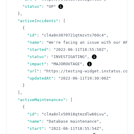
"status"
:
"UP"
}
,
"activeIncidents"
:
[
{
"id"
:
"cl4a8n3070721qtmzvts760c4"
,
"name"
:
"We're facing an issue with our API"
"started"
:
"2022-06-11T18:55:50Z"
,
"status"
:
"INVESTIGATING"
,
"impact"
:
"MAJOROUTAGE"
,
"url"
:
"https://testing-widget.instatus.com/
"updatedAt"
:
"2022-06-11T19:30:00Z"
}
]
,
"activeMaintenances"
:
[
{
"id"
:
"cl4a8nlv50918qtmzdlw60ivu"
,
"name"
:
"Database maintenance"
,
"start"
:
"2022-06-11T18:55:54Z"
,