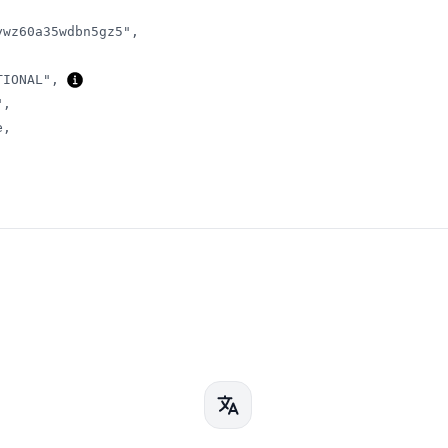
ywz60a35wdbn5gz5"
,
TIONAL"
,
"
,
e
,