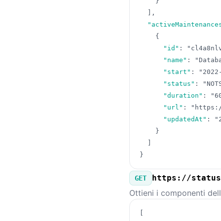
}
]
,
"activeMaintenance
{
"id"
:
"cl4a8nl
"name"
:
"Datab
"start"
:
"2022
"status"
:
"NOT
"duration"
:
"6
"url"
:
"https:
"updatedAt"
:
"
}
]
}
https://status
GET
Ottieni i componenti dell
[