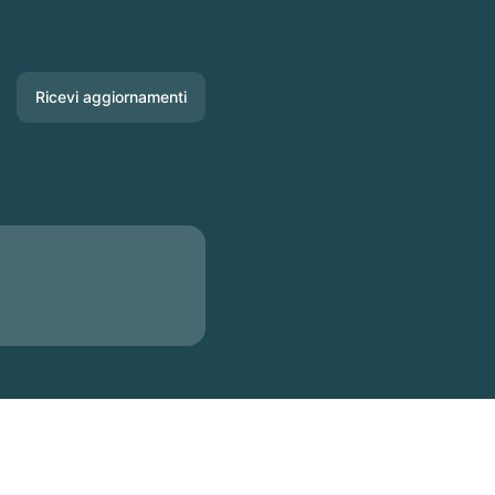
Ricevi aggiornamenti
Email
Slack
Microsoft Teams
Chat di Google
Webhook
RSS
Atom