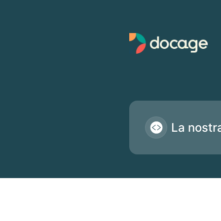
Docage - La nostra API pubblica
La nostr