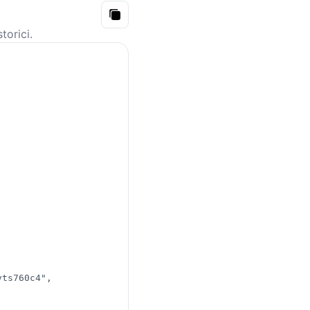
Copy
API
torici.
vts760c4"
,