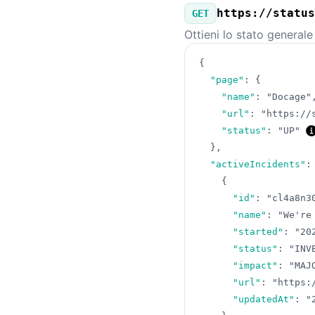
https://status
GET
Ottieni lo stato generale
{
"page"
:
{
"name"
:
"Docage"
"url"
:
"https://
"status"
:
"UP"
}
,
"activeIncidents"
:
{
"id"
:
"cl4a8n3
"name"
:
"We're
"started"
:
"20
"status"
:
"INV
"impact"
:
"MAJ
"url"
:
"https:
"updatedAt"
:
"