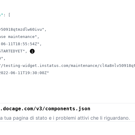
s"
:
[
v50918qtmzdlw60ivu"
,
ase maintenance"
,
-06-11T18:55:54Z"
,
STARTEDYET"
,
0"
,
//testing-widget.instatus.com/maintenance/cl4a8nlv50918q
2022-06-11T19:30:00Z"
.docage.com/v3/components.json
a tua pagina di stato e i problemi attivi che li riguardano.