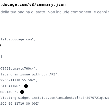
.docage.com/v3/summary.json
 della tua pagina di stato. Non include componenti e cenni s
,
status.docage.com"
,
[
070721qtmzvts760c4"
,
 facing an issue with our API"
,
22-06-11T18:55:50Z"
,
ESTIGATING"
,
OROUTAGE"
,
//testing-widget.instatus.com/incident/cl4a8n3070721qtmz
2022-06-11T19:30:00Z"