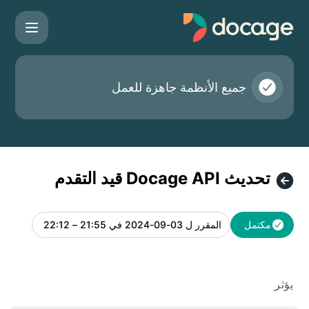
Docag - تحديث Docage API قيد التقدم – تفاصيل الصيانة
جميع الأنظمة جاهزة للعمل
تحديث Docage API قيد التقدم
مكتمل
المقرر ل
03-09-2024 في 21:55 – 22:12
UTC
يؤثر