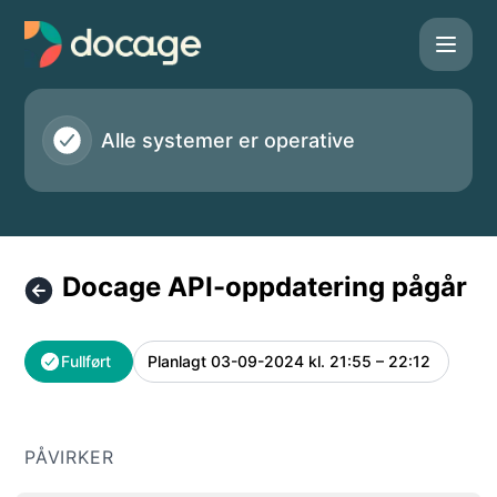
Docage - Docage API-oppdatering pågår – Vedlikeholdsdet
Alle systemer er operative
Docage API-oppdatering pågår
Fullført
Planlagt
03-09-2024 kl. 21:55 – 22:12
UTC
PÅVIRKER