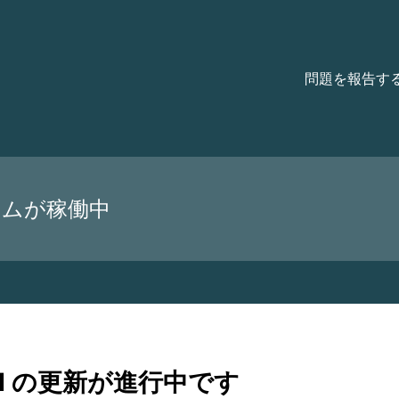
細
問題を報告す
テムが稼働中
API の更新が進行中です