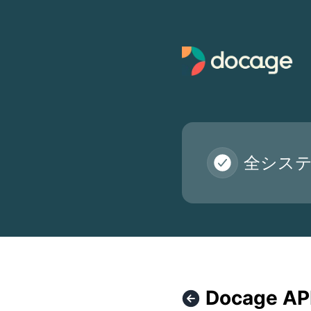
Docage - Docage API の更新が進行中です – メンテナンス詳
全シス
Docage 