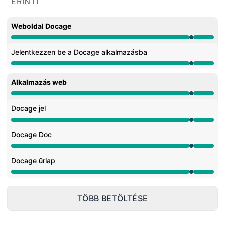
ÉRINTI
Weboldal Docage
Javítás alatt tól től 9:30 PM ehhez 9:35 PM
Jelentkezzen be a Docage alkalmazásba
Javítás alatt tól től 9:30 PM ehhez 9:35 PM
Alkalmazás web
Javítás alatt tól től 9:30 PM ehhez 9:35 PM
Docage jel
Javítás alatt tól től 9:30 PM ehhez 9:35 PM
Docage Doc
Javítás alatt tól től 9:30 PM ehhez 9:35 PM
Docage űrlap
Javítás alatt tól től 9:30 PM ehhez 9:35 PM
TÖBB BETÖLTÉSE