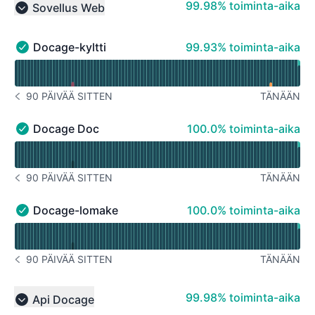
100% - toiminta-aika
99.98% toiminta-aika
Sovellus Web
Collapse group
100% - toiminta-aika
Docage-kyltti
99.93% toiminta-aika
Docage-kyltti - Toiminnassa
Lue käyttöaikakaavio varten Docage-kyltti
90 PÄIVÄÄ SITTEN
TÄNÄÄN
ILMOITUSHISTORIA 90 PÄIVÄÄ SITTEN
100% - toiminta-aika
Docage Doc
100.0% toiminta-aika
Docage Doc - Toiminnassa
Lue käyttöaikakaavio varten Docage Doc
90 PÄIVÄÄ SITTEN
TÄNÄÄN
ILMOITUSHISTORIA 90 PÄIVÄÄ SITTEN
100% - toiminta-aika
Docage-lomake
100.0% toiminta-aika
Docage-lomake - Toiminnassa
Lue käyttöaikakaavio varten Docage-lomake
90 PÄIVÄÄ SITTEN
TÄNÄÄN
ILMOITUSHISTORIA 90 PÄIVÄÄ SITTEN
100% - toiminta-aika
99.98% toiminta-aika
Api Docage
Collapse group