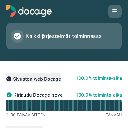
Docage - Tilasivu
Kaikki järjestelmät toiminnassa
100% - toiminta-aika
100.0% toiminta-aika
Sivuston web Docage
Collapse group
100% - toiminta-aika
Kirjaudu Docage-sovellukseen
100.0% toiminta-aika
Kirjaudu Docage-sovellukseen - Toiminnassa
Lue käyttöaikakaavio varten Kirjaudu Docage-sovelluks
90 PÄIVÄÄ SITTEN
TÄNÄÄN
ILMOITUSHISTORIA 90 PÄIVÄÄ SITTEN