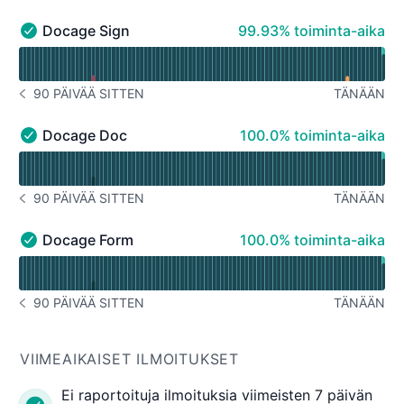
100% - toiminta-aika
Docage Sign
99.93% toiminta-aika
Docage Sign - Toiminnassa
Lue käyttöaikakaavio varten Docage Sign
90 PÄIVÄÄ SITTEN
TÄNÄÄN
ILMOITUSHISTORIA 90 PÄIVÄÄ SITTEN
100% - toiminta-aika
Docage Doc
100.0% toiminta-aika
Docage Doc - Toiminnassa
Lue käyttöaikakaavio varten Docage Doc
90 PÄIVÄÄ SITTEN
TÄNÄÄN
ILMOITUSHISTORIA 90 PÄIVÄÄ SITTEN
100% - toiminta-aika
Docage Form
100.0% toiminta-aika
Docage Form - Toiminnassa
Lue käyttöaikakaavio varten Docage Form
90 PÄIVÄÄ SITTEN
TÄNÄÄN
ILMOITUSHISTORIA 90 PÄIVÄÄ SITTEN
VIIMEAIKAISET ILMOITUKSET
Ei raportoituja ilmoituksia viimeisten 7 päivän