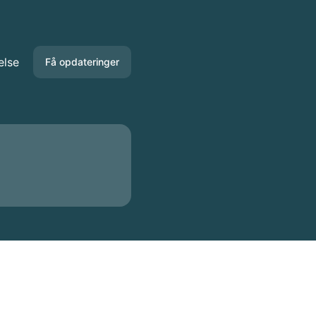
else
Få opdateringer
E-mail
Slack
Microsoft Teams
Google Chat
Webhook
RSS
Atom