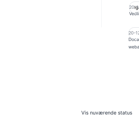
20-1
Vedl
20-1
Docag
weba
Vis nuværende status