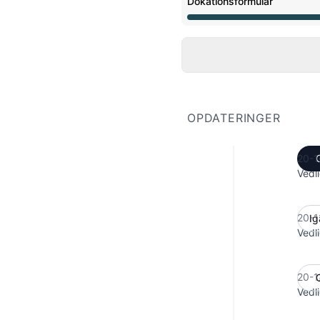
Dokationsformular
Vedligeholdelse fra 8:00
OPDATERINGER
20-1
Vedl
20-1
Vedl
20-1
Vedl