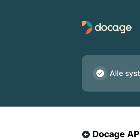
Docage - Docage API-opdatering i gang – Vedligeholdelses
Alle sys
Docage API