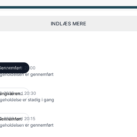
 PM til 12:00 AM
INDLÆS MERE
2-2023 ved 21:00
Gennemført
UTC
igeholdelsen er gennemført
2-2023 ved 20:30
Igangværende
UTC
igeholdelse er stadig i gang
2-2023 ved 20:15
Gennemført
UTC
igeholdelsen er gennemført