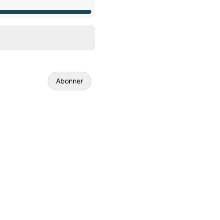
Abonner
E-mail
Webhook
Add to calendar