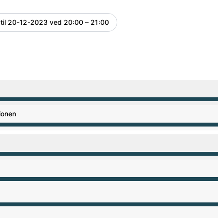
til
20-12-2023 ved 20:00 – 21:00
UTC
 PM til 12:00 AM
ionen
 PM til 12:00 AM
 PM til 12:00 AM
 PM til 12:00 AM
 PM til 12:00 AM