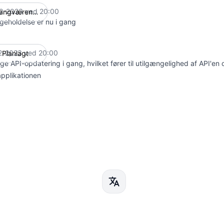
2-2023 ved 20:00
Igangværende
UTC
igeholdelse er nu i gang
2-2023 ved 20:00
Planlagt
UTC
e API-opdatering i gang, hvilket fører til utilgængelighed af API'en 
pplikationen